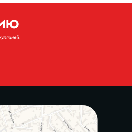
ЦИЮ
куляцией.