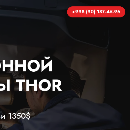
+998 (90) 187-45-96
ОННОЙ
Ы THOR
 и 1350$