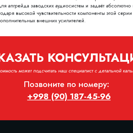
ля апгрейда заводских аудиосистем и задаёт абсолютно 
лагодаря высокой чувствительности компоненты этой сер
дополнительных внешних усилителей.
КАЗАТЬ КОНСУЛЬТА
тоимость может подсчитать наш специалист с детальной каль
Позвоните по номеру:
+998 (90) 187-45-96