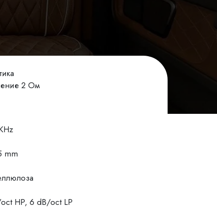
тика
вление 2 Ом
 KHz
65 mm
еллюлоза
ct HP, 6 dB/oct LP